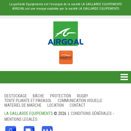
La gaillarde Equipements est l'enseigne de la société LA GAILLARDE EQUIPEMENTS
AIRGOAL est une marque exploitée par la société LA GAILLARDE EQUIPEMENTS
DESTOCKAGE
DESTOCKAGE
BÂCHE
PROTECTION
RUGBY
TENTE PLIANTE ET PARASOL
COMMUNICATION VISUELLE
BÂCHE
MATERIEL DE MARCHE
LOCATION
CONTACT
LA GAILLARDE EQUIPEMENTS
© 2026 |
CONDITIONS GÉNÉRALES
-
PROTECTION
MENTIONS LEGALES
RUGBY