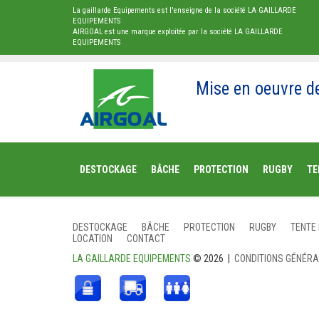
La gaillarde Equipements est l'enseigne de la société LA GAILLARDE
EQUIPEMENTS
AIRGOAL est une marque exploitée par la société LA GAILLARDE
EQUIPEMENTS
Mise en oeuvre d
DESTOCKAGE
BÂCHE
PROTECTION
RUGBY
TE
DESTOCKAGE
BÂCHE
PROTECTION
RUGBY
TENTE
LOCATION
CONTACT
LA GAILLARDE EQUIPEMENTS
© 2026 |
CONDITIONS GÉNÉR