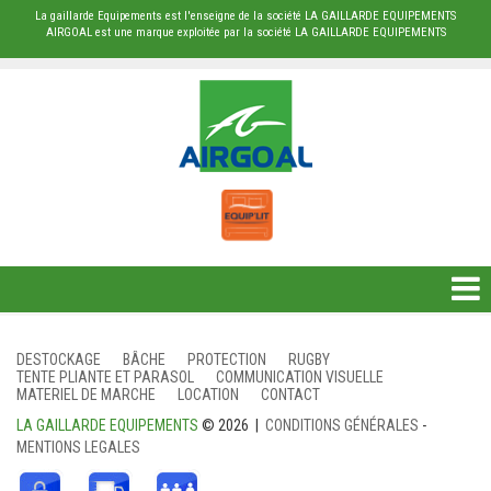
La gaillarde Equipements est l'enseigne de la société LA GAILLARDE EQUIPEMENTS
AIRGOAL est une marque exploitée par la société LA GAILLARDE EQUIPEMENTS
DESTOCKAGE
DESTOCKAGE
BÂCHE
PROTECTION
RUGBY
TENTE PLIANTE ET PARASOL
COMMUNICATION VISUELLE
BÂCHE
MATERIEL DE MARCHE
LOCATION
CONTACT
LA GAILLARDE EQUIPEMENTS
© 2026 |
CONDITIONS GÉNÉRALES
-
PROTECTION
MENTIONS LEGALES
RUGBY