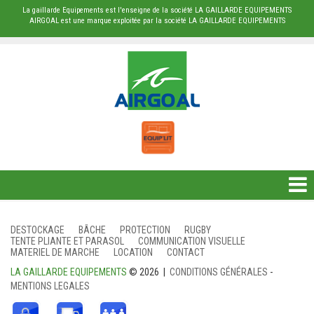
La gaillarde Equipements est l'enseigne de la société LA GAILLARDE EQUIPEMENTS
AIRGOAL est une marque exploitée par la société LA GAILLARDE EQUIPEMENTS
DESTOCKAGE
DESTOCKAGE
BÂCHE
PROTECTION
RUGBY
TENTE PLIANTE ET PARASOL
COMMUNICATION VISUELLE
BÂCHE
MATERIEL DE MARCHE
LOCATION
CONTACT
LA GAILLARDE EQUIPEMENTS
© 2026 |
CONDITIONS GÉNÉRALES
-
PROTECTION
MENTIONS LEGALES
RUGBY