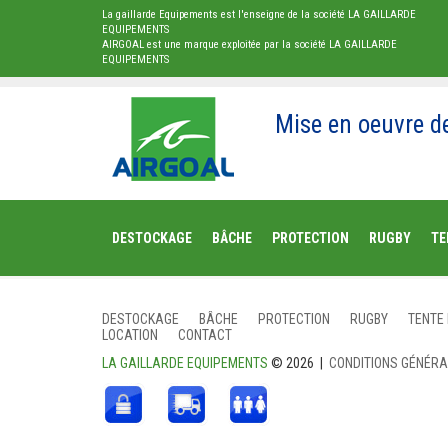
La gaillarde Equipements est l'enseigne de la société LA GAILLARDE
EQUIPEMENTS
AIRGOAL est une marque exploitée par la société LA GAILLARDE
EQUIPEMENTS
Mise en oeuvre d
DESTOCKAGE
BÂCHE
PROTECTION
RUGBY
TE
DESTOCKAGE
BÂCHE
PROTECTION
RUGBY
TENTE
LOCATION
CONTACT
LA GAILLARDE EQUIPEMENTS
© 2026 |
CONDITIONS GÉNÉR