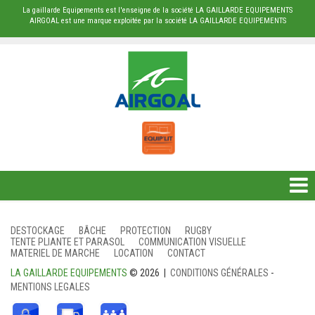
La gaillarde Equipements est l'enseigne de la société LA GAILLARDE EQUIPEMENTS
AIRGOAL est une marque exploitée par la société LA GAILLARDE EQUIPEMENTS
DESTOCKAGE
DESTOCKAGE
BÂCHE
PROTECTION
RUGBY
TENTE PLIANTE ET PARASOL
COMMUNICATION VISUELLE
BÂCHE
MATERIEL DE MARCHE
LOCATION
CONTACT
LA GAILLARDE EQUIPEMENTS
© 2026 |
CONDITIONS GÉNÉRALES
-
PROTECTION
MENTIONS LEGALES
RUGBY