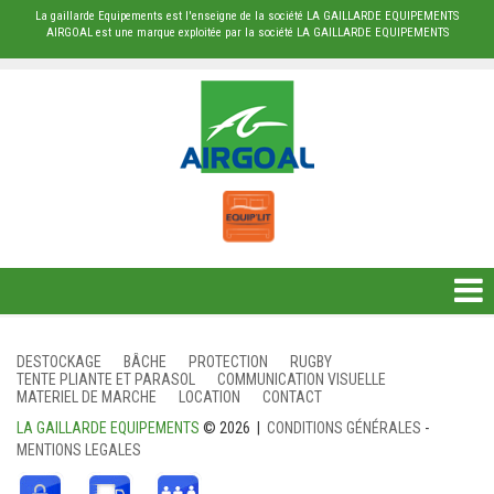
La gaillarde Equipements est l'enseigne de la société LA GAILLARDE EQUIPEMENTS
AIRGOAL est une marque exploitée par la société LA GAILLARDE EQUIPEMENTS
DESTOCKAGE
DESTOCKAGE
BÂCHE
PROTECTION
RUGBY
TENTE PLIANTE ET PARASOL
COMMUNICATION VISUELLE
BÂCHE
MATERIEL DE MARCHE
LOCATION
CONTACT
LA GAILLARDE EQUIPEMENTS
© 2026 |
CONDITIONS GÉNÉRALES
-
PROTECTION
MENTIONS LEGALES
RUGBY