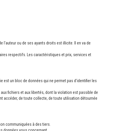
l'auteur ou de ses ayants droits est illicite. Il en va de
es respectifs. Les caractéristiques et prix, services et
kie est un bloc de données qui ne permet pas d'identifier les
aux fichiers et aux libertés, dont la violation est passible de
 accéder, de toute collecte, de toute utilisation détournée
açon communiquées à des tiers.
n des données vous concernant.