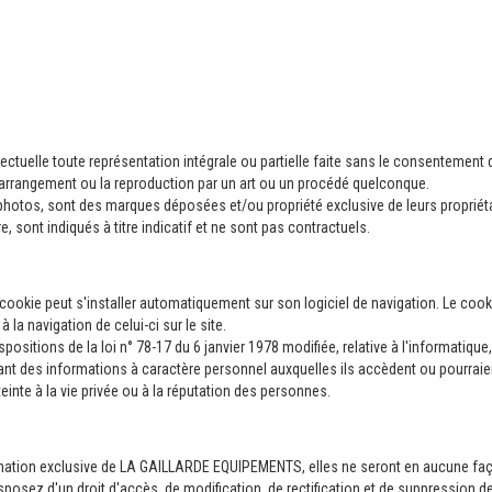
ctuelle toute représentation intégrale ou partielle faite sans le consentement de 
l'arrangement ou la reproduction par un art ou un procédé quelconque.
photos, sont des marques déposées et/ou propriété exclusive de leurs propriétair
re, sont indiqués à titre indicatif et ne sont pas contractuels.
un cookie peut s'installer automatiquement sur son logiciel de navigation. Le coo
 la navigation de celui-ci sur le site.
spositions de la loi n° 78-17 du 6 janvier 1978 modifiée, relative à l'informatique, 
nt des informations à caractère personnel auxquelles ils accèdent ou pourraient
einte à la vie privée ou à la réputation des personnes.
estination exclusive de LA GAILLARDE EQUIPEMENTS, elles ne seront en aucune f
s disposez d'un droit d'accès, de modification, de rectification et de suppressio