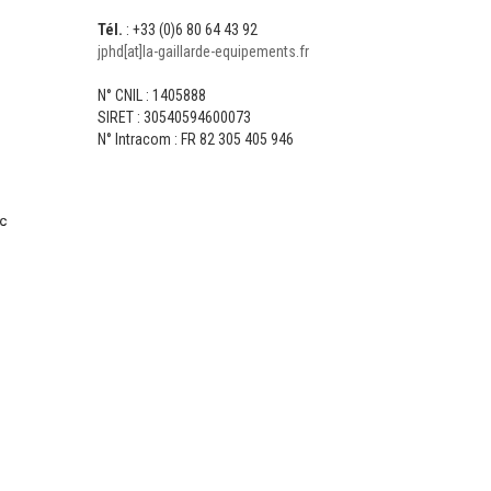
Tél.
: +33 (0)6 80 64 43 92
jphd[at]la-gaillarde-equipements.fr
N° CNIL : 1405888
SIRET : 30540594600073
N° Intracom : FR 82 305 405 946