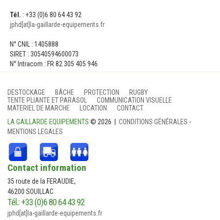
Tél.
: +33 (0)6 80 64 43 92
TENTE PLIANTE ET PARASOL
jphd[at]la-gaillarde-equipements.fr
COMMUNICATION VISUELLE
N° CNIL : 1405888
SIRET : 30540594600073
N° Intracom : FR 82 305 405 946
MATERIEL DE MARCHE
LOCATION
DESTOCKAGE
BÂCHE
PROTECTION
RUGBY
TENTE PLIANTE ET PARASOL
COMMUNICATION VISUELLE
MATERIEL DE MARCHE
LOCATION
CONTACT
CONTACT
LA GAILLARDE EQUIPEMENTS
© 2026 |
CONDITIONS GÉNÉRALES
-
MENTIONS LEGALES
Contact information
35 route de la FERAUDIE,
46200 SOUILLAC
Tél.: +33 (0)6 80 64 43 92
jphd[at]la-gaillarde-equipements.fr