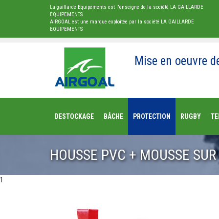
La gaillarde Equipements est l'enseigne de la société LA GAILLARDE
EQUIPEMENTS
AIRGOAL est une marque exploitée par la société LA GAILLARDE
EQUIPEMENTS
Mise en oeuvre d
DESTOCKAGE
BÂCHE
PROTECTION
RUGBY
TE
HOUSSE PVC + MOUSSE SUR
1