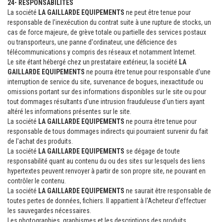
24- RESPONSABILITES
La société
LA GAILLARDE EQUIPEMENTS
ne peut être tenue pour
responsable de l'inexécution du contrat suite à une rupture de stocks, un
cas de force majeure, de grève totale ou partielle des services postaux
ou transporteurs, une panne d'ordinateur, une déficience des
télécommunications y compris des réseaux et notamment Internet.
Le site étant hébergé chez un prestataire extérieur, la société
LA
GAILLARDE EQUIPEMENTS
ne pourra être tenue pour responsable d'une
interruption de service du site, survenance de bogues, inexactitude ou
omissions portant sur des informations disponibles sur le site ou pour
tout dommages résultants d'une intrusion frauduleuse d'un tiers ayant
altéré les informations présentes sur le site.
La société
LA GAILLARDE EQUIPEMENTS
ne pourra être tenue pour
responsable de tous dommages indirects qui pourraient survenir du fait
de l'achat des produits.
La société
LA GAILLARDE EQUIPEMENTS
se dégage de toute
responsabilité quant au contenu du ou des sites sur lesquels des liens
hypertextes peuvent renvoyer à partir de son propre site, ne pouvant en
contrôler le contenu.
La société
LA GAILLARDE EQUIPEMENTS
ne saurait être responsable de
toutes pertes de données, fichiers. Il appartient à l'Acheteur d'effectuer
les sauvegardes nécessaires.
Les photographies, graphismes et les descriptions des produits