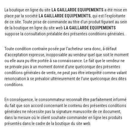
La boutique en ligne du site
LA GAILLARDE EQUIPEMENTS
a été mise en
TENTE PLIANTE ET PARASOL
place par la société
LA GAILLARDE EQUIPEMENTS
, qui est l'exploitante
de ce site. Toute prise de commande au titre d'un produit figurant au sein
COMMUNICATION VISUELLE
de la boutique en ligne du site web
LA GAILLARDE EQUIPEMENTS
suppose la consultation préalable des présentes conditions générales.
MATERIEL DE MARCHE
Toute condition contraire posée par l'acheteur sera donc, à défaut
LOCATION
d'acceptation expresse, inopposable au vendeur quel que soit le moment
ou elle aura pu être portée à sa connaissance. Le fait que le vendeur ne
se prévale pas à un moment donné d'une quelconque des présentes
CONTACT
conditions générales de vente, ne peut pas être interprété comme valant
renonciation à se prévaloir ultérieurement de l'une quelconque des dites
conditions.
En conséquence, le consommateur reconnaît être parfaitement informé
du fait que son accord concernant le contenu des présentes conditions
générales ne nécessite pas la signature manuscrite de ce document,
dans la mesure où le client souhaite commander en ligne les produits
présentés dans le cadre de la boutique du site web.