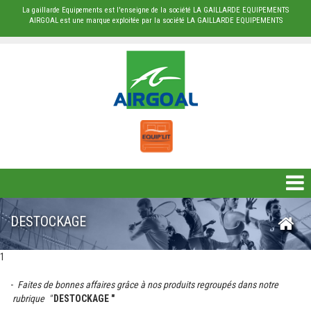
La gaillarde Equipements est l'enseigne de la société LA GAILLARDE EQUIPEMENTS
AIRGOAL est une marque exploitée par la société LA GAILLARDE EQUIPEMENTS
DESTOCKAGE
DESTOCKAGE
BÂCHE
1
PROTECTION
-
Faites de bonnes affaires grâce à nos
produits regroupés dans notre
rubrique "
DESTOCKAGE "
RUGBY