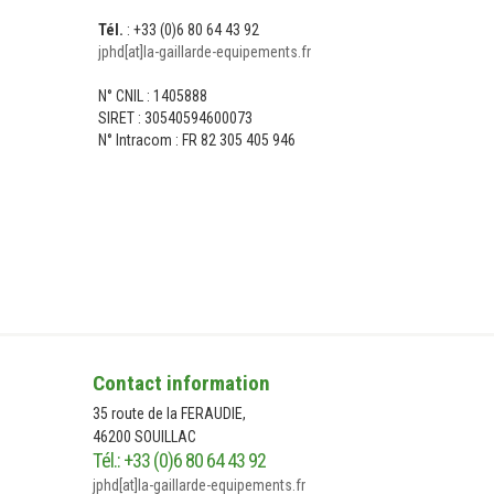
Tél.
: +33 (0)6 80 64 43 92
jphd[at]la-gaillarde-equipements.fr
N° CNIL : 1405888
SIRET : 30540594600073
N° Intracom : FR 82 305 405 946
NOUS CONTACTER
NO
Contact information
35 route de la FERAUDIE,
46200 SOUILLAC
Tél.: +33 (0)6 80 64 43 92
jphd[at]la-gaillarde-equipements.fr