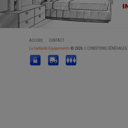
ACCUEIL
CONTACT
La Gaillarde Equipements
© 2026 |
CONDITIONS GÉNÉRALES
Consultez notre nouvelle gamme de :
matelas nievre
Consultez notre nouvelle gamme de :
convertible bz charleville mezieres
Consultez notre nouvelle gamme de :
sommier yvelines
Consultez notre nouvelle gamme de :
sommier var
Consultez notre nouvelle gamme de :
lit de relaxation saint andre les vergers