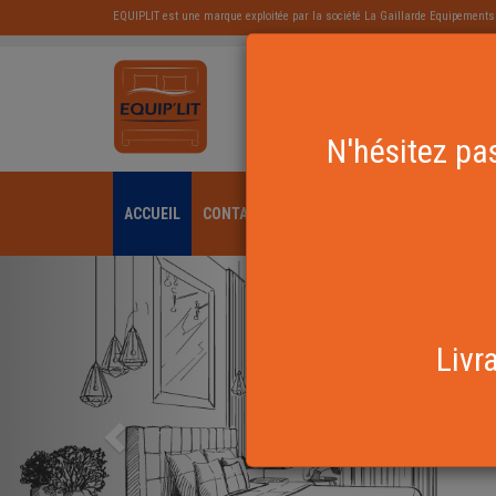
EQUIPLIT est une marque exploitée par la société La Gaillarde Equipements
Equipements de li
N'hésitez pas
ACCUEIL
CONTACT
Précédente
Livr