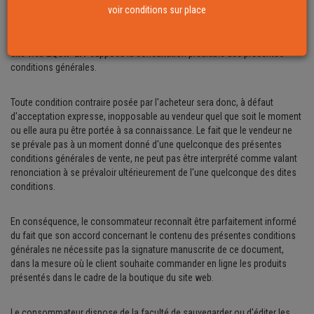
voir conditions sur place
La boutique en ligne du site
EQUIP'LIT
a été mise en place par la société
La Gaillarde Equipements
, qui est l'exploitante de ce site. Toute prise de
commande au titre d'un produit figurant au sein de la boutique en ligne du
site web
EQUIP'LIT
suppose la consultation préalable des présentes
conditions générales.
Toute condition contraire posée par l'acheteur sera donc, à défaut
d'acceptation expresse, inopposable au vendeur quel que soit le moment
ou elle aura pu être portée à sa connaissance. Le fait que le vendeur ne
se prévale pas à un moment donné d'une quelconque des présentes
conditions générales de vente, ne peut pas être interprété comme valant
renonciation à se prévaloir ultérieurement de l'une quelconque des dites
conditions.
En conséquence, le consommateur reconnaît être parfaitement informé
du fait que son accord concernant le contenu des présentes conditions
générales ne nécessite pas la signature manuscrite de ce document,
dans la mesure où le client souhaite commander en ligne les produits
présentés dans le cadre de la boutique du site web.
Le consommateur dispose de la faculté de sauvegarder ou d'éditer les