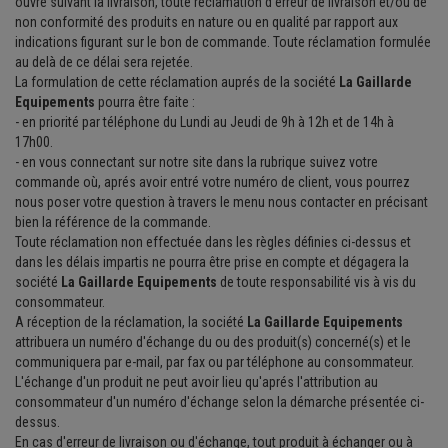
ouvré suivant la livraison, toute réclamation d'erreur de livraison et/ou de
non conformité des produits en nature ou en qualité par rapport aux
indications figurant sur le bon de commande. Toute réclamation formulée
au delà de ce délai sera rejetée.
La formulation de cette réclamation auprés de la société
La Gaillarde
Equipements
pourra être faite :
- en priorité par téléphone du Lundi au Jeudi de 9h à 12h et de 14h à
17h00.
- en vous connectant sur notre site dans la rubrique suivez votre
commande où, aprés avoir entré votre numéro de client, vous pourrez
nous poser votre question à travers le menu nous contacter en précisant
bien la référence de la commande.
Toute réclamation non effectuée dans les règles définies ci-dessus et
dans les délais impartis ne pourra être prise en compte et dégagera la
société
La Gaillarde Equipements
de toute responsabilité vis à vis du
consommateur.
A réception de la réclamation, la société
La Gaillarde Equipements
attribuera un numéro d'échange du ou des produit(s) concerné(s) et le
communiquera par e-mail, par fax ou par téléphone au consommateur.
L'échange d'un produit ne peut avoir lieu qu'aprés l'attribution au
consommateur d'un numéro d'échange selon la démarche présentée ci-
dessus.
En cas d'erreur de livraison ou d'échange, tout produit à échanger ou à