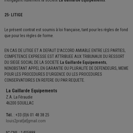
n'engagent nullement la société
La Gaillarde Equipements
.
25- LITIGE
Le présent contrat est soumis à loi française, tant pour les règles de fond
que pour les règles de forme.
EN CAS DE LITIGE ET A DEFAUT D'ACCORD AMIABLE ENTRE LES PARTIES,
COMPETENCE EXPRESSE EST ATTRIBUEE AUX TRIBUNAUX DU RESSORT
DU SIEGE SOCIAL DE LA SOCIETE
La Gaillarde Equipements
,
NONOBSTANT APPEL EN GARANTIE OU PLURALITE DE DEFENDEURS, MEME
POUR LES PROCEDURES D'URGENCE OU LES PROCEDURES
CONSERVATOIRES EN REFERE OU PAR REQUETE.
La Gaillarde Equipements
Z.A. La Féraudie
46200 SOUILLAC
Tél.
: +33 (0)6 01 48 38 25
louis2prat[at]gmail.com
N° CNIL : 1405888