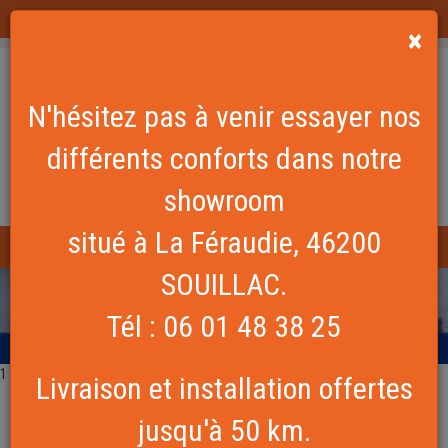
EQUIPLIT est une marque exploitée par la société La Gaillarde Equipements
×
N'hésitez pas à venir essayer nos
différents conforts dans notre
showroom
situé à La Féraudie, 46200
SOUILLAC.
ACCUEIL
CONDITIONS
Tél : 06 01 48 38 25
GÉNÉRALES DE VENTE
CONTACT
1
Livraison et installation offertes
PREAMBULE
jusqu'à 50 km.