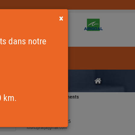
×
rts dans notre
0 km.
La Gaillarde Equipements
Z.A. La Féraudie
46200 SOUILLAC
Tél.
: +33 (0)6 01 48 38 25
louis2prat[at]gmail.com