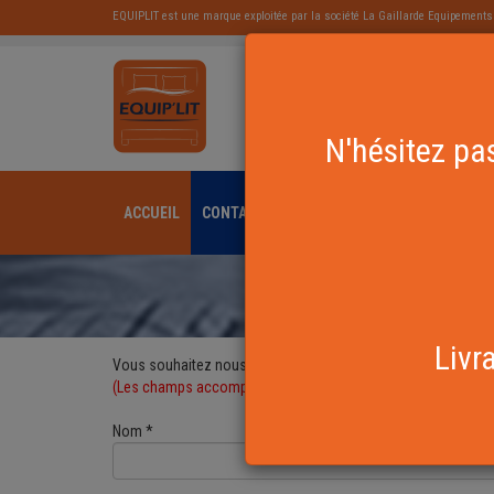
EQUIPLIT est une marque exploitée par la société La Gaillarde Equipements
Equipements de li
N'hésitez pas
ACCUEIL
CONTACT
Livr
Vous souhaitez nous contacter, apporter un commentaire, re
(Les champs accompagnés d'un * sont obligatoires)
Nom *