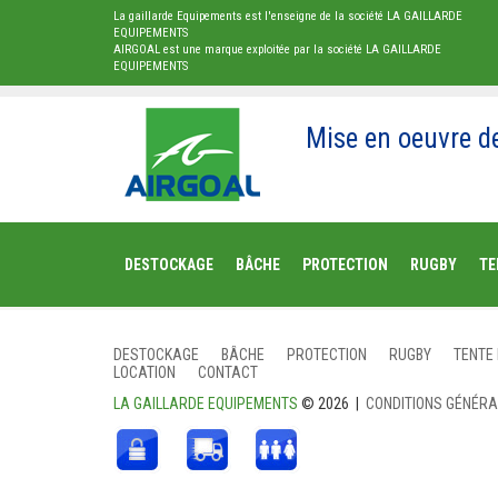
La gaillarde Equipements est l'enseigne de la société LA GAILLARDE
EQUIPEMENTS
AIRGOAL est une marque exploitée par la société LA GAILLARDE
EQUIPEMENTS
Mise en oeuvre d
DESTOCKAGE
BÂCHE
PROTECTION
RUGBY
TE
DESTOCKAGE
BÂCHE
PROTECTION
RUGBY
TENTE
LOCATION
CONTACT
LA GAILLARDE EQUIPEMENTS
© 2026 |
CONDITIONS GÉNÉR