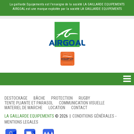
La gaillarde Equipements est l'enseigne de la société LA GAILLARDE EQUIPEMENTS
AIRGOAL est une marque exploitée par la société LA GAILLARDE EQUIPEMENTS
DESTOCKAGE
DESTOCKAGE
BÂCHE
PROTECTION
RUGBY
TENTE PLIANTE ET PARASOL
COMMUNICATION VISUELLE
BÂCHE
MATERIEL DE MARCHE
LOCATION
CONTACT
LA GAILLARDE EQUIPEMENTS
© 2026 |
CONDITIONS GÉNÉRALES
-
PROTECTION
MENTIONS LEGALES
RUGBY