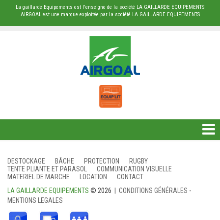
La gaillarde Equipements est l'enseigne de la société LA GAILLARDE EQUIPEMENTS
AIRGOAL est une marque exploitée par la société LA GAILLARDE EQUIPEMENTS
DESTOCKAGE
DESTOCKAGE
BÂCHE
PROTECTION
RUGBY
TENTE PLIANTE ET PARASOL
COMMUNICATION VISUELLE
BÂCHE
MATERIEL DE MARCHE
LOCATION
CONTACT
LA GAILLARDE EQUIPEMENTS
© 2026 |
CONDITIONS GÉNÉRALES
-
PROTECTION
MENTIONS LEGALES
RUGBY