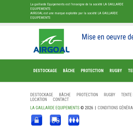
La gaillarde Equipements est l'enseigne de la société LA GAILLARDE
EQUIPEMENTS
AIRGOAL est une marque exploitée par la société LA GAILLARDE
EQUIPEMENTS
Mise en oeuvre d
DESTOCKAGE
BÂCHE
PROTECTION
RUGBY
TE
DESTOCKAGE
BÂCHE
PROTECTION
RUGBY
TENTE
LOCATION
CONTACT
LA GAILLARDE EQUIPEMENTS
© 2026 |
CONDITIONS GÉNÉR