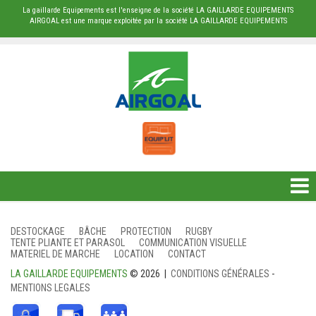
La gaillarde Equipements est l'enseigne de la société LA GAILLARDE EQUIPEMENTS
AIRGOAL est une marque exploitée par la société LA GAILLARDE EQUIPEMENTS
DESTOCKAGE
DESTOCKAGE
BÂCHE
PROTECTION
RUGBY
TENTE PLIANTE ET PARASOL
COMMUNICATION VISUELLE
BÂCHE
MATERIEL DE MARCHE
LOCATION
CONTACT
LA GAILLARDE EQUIPEMENTS
© 2026 |
CONDITIONS GÉNÉRALES
-
PROTECTION
MENTIONS LEGALES
RUGBY