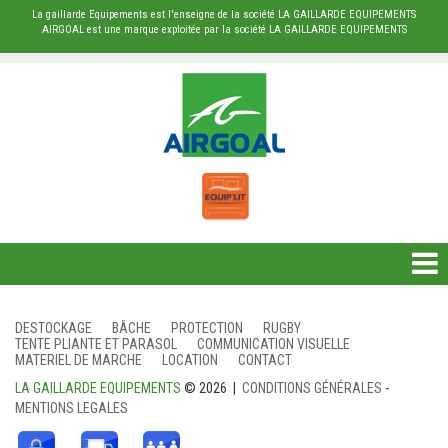
La gaillarde Equipements est l'enseigne de la société LA GAILLARDE EQUIPEMENTS
AIRGOAL est une marque exploitée par la société LA GAILLARDE EQUIPEMENTS
DESTOCKAGE
DESTOCKAGE
BÂCHE
PROTECTION
RUGBY
TENTE PLIANTE ET PARASOL
COMMUNICATION VISUELLE
BÂCHE
MATERIEL DE MARCHE
LOCATION
CONTACT
LA GAILLARDE EQUIPEMENTS
© 2026 |
CONDITIONS GÉNÉRALES
-
PROTECTION
MENTIONS LEGALES
RUGBY